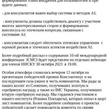
формировании плана внедрения для пользователей и при
аудите данных;
- для консультантов важен выбор системы и методов AI;
- консультанты должны содействовать диалогу с участием
многих заинтересованных сторон и формированию
консенсуса по этическим вопросам, связанным с
системами AI;
- консультантам следует обеспечить этическое управление с
оценкой рисков и этических аспектов воздействия AI.
Более подробный рассказ о содержании 10-ой международной
конференции ICMCI будет представлен на отдельно вебинаре
для членов НИСКУ 30 октября 2023 в 19.00.
Особая атмосфера сложилась вечером 12 октября на
презентации победителей премии Константинус и на
последующем гала-ужине в честь номинантов. Мы рады за
наших коллег из Словении, получивших золотую и
серебряную награду, а также из IMC Украины, получивших
вторую серебряную награду. Мы гордимся участником и
нашего института (Рошана Покхарела), которых попал в шорт
лист номинантов. Более подробное сообщение о проектах
победителей сделает руководитель комитета по связям