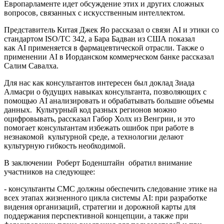
Европарламенте идет обсуждение этих и других сложных
вопросов, связанных с искусственным интеллектом.
Представитель Китая Джек Яо рассказал о связи AI и этики со
стандартом ISO/TC 342, а Бара Бадван из США показал
как AI применяется в фармацевтической отрасли. Также о
применении AI в Иорданском коммерческом банке рассказал
Салим Савалха.
Для нас как консультантов интересен был доклад Зиада
Алмасри о будущих навыках консультанта, позволяющих с
помощью AI анализировать и обрабатывать большие объемы
данных. Культурный код разных регионов можно
оцифровывать, рассказал Габор Холх из Венгрии, и это
помогает консультантам избежать ошибок при работе в
незнакомой культурной среде, а технологии делают
культурную гибкость необходимой.
В заключении Роберт Боденштайн обратил внимание
участников на следующее:
- консультанты СМС должны обеспечить следование этике на
всех этапах жизненного цикла системы AI: при разработке
видения организаций, стратегии и дорожной карты для
поддержания перспективной концепции, а также при