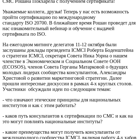
СМС Рошана Покхарела с получением сертификата!
Уважаемые коллеги, друзья! Теперь у нас есть возможность
пройти сертификацию по международному
стандарту ISO 20700. В ближайшее время Рошан проведет для
нас ознакомительный вебинар и обучение с выдачей
сертификата по ISO.
На ежегодном митинге делегатов 11-12 октября были
заслушаны доклады президента ICMCI Роберта Боденштейна
о стратегии ICMCI, секретаря Совета Ника Уорна о нашем
членстве в Экономическом и Социальном Совете ООН
(ECOSOS), членов Совета Герганы Матарковой о будущих
молодых лидерах сообщества консультантов, Александры
Христовой о развитии маркетинговой стратегии. Далее
прошли интересные дискуссии в рамках 4-х круглых столов.
Участники обсуждали идеи по следующим темам:
- что означают этические принципы для национальных
институтов и как с этим работать?
- каков путь консультантов к сертификации по СМС и как на
это могут повлиять национальные институты?
- какие преимущества могут получить консультанты от
международного сообщества ICMCI, включая работу 4-х хабов