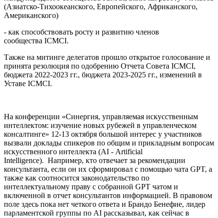
(Азиатско-Тихоокеанского, Европейского, Африканского,
Американского)
- как способствовать росту и развитию членов
сообщества ICMCI.
Также на митинге делегатов прошло открытое голосование и
принята резолюция по одобрению Отчета Совета ICMCI,
бюджета 2022-2023 гг., бюджета 2023-2025 гг., изменений в
Уставе ICMCI.
На конференции «Синергия, управляемая искусственным
интеллектом: изучение новых рубежей в управленческом
консалтинге» 12-13 октября большой интерес у участников
вызвали доклады спикеров по общим и прикладным вопросам
искусственного интеллекта (AI - Artificial
Intelligence). Например, кто отвечает за рекомендации
консультанта, если он их сформировал с помощью чата GPT, а
также как соотносится законодательство по
интеллектуальному праву с собранной GPT чатом и
включенной в отчет консультантов информацией. В правовом
поле здесь пока нет четкого ответа и Брандо Бенефие, лидер
парламентской группы по AI рассказывал, как сейчас в