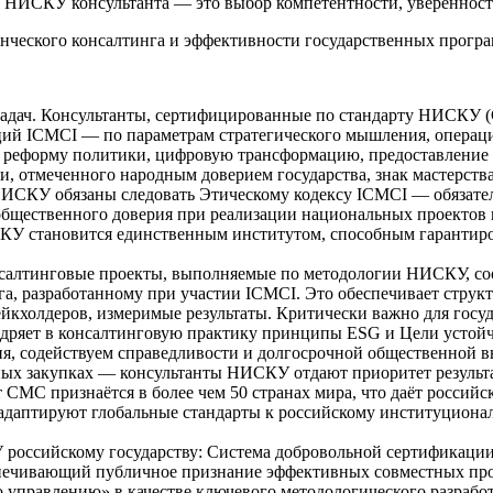
о НИСКУ консультанта — это выбор компетентности, увереннос
ческого консалтинга и эффективности государственных програ
 задач. Консультанты, сертифицированные по стандарту НИСК
ций ICMCI — по параметрам стратегического мышления, операц
т реформу политики, цифровую трансформацию, предоставление
, отмеченного народным доверием государства, знак мастерства
НИСКУ обязаны следовать Этическому кодексу ICMCI — обязател
общественного доверия при реализации национальных проектов 
КУ становится единственным институтом, способным гарантир
нсалтинговые проекты, выполняемые по методологии НИСКУ, со
га, разработанному при участии ICMCI. Это обеспечивает структ
ейкхолдеров, измеримые результаты. Критически важно для госу
едряет в консалтинговую практику принципы ESG и Цели устой
я, содействуем справедливости и долгосрочной общественной выг
ых закупках — консультанты НИСКУ отдают приоритет результат
CMC признаётся в более чем 50 странах мира, что даёт россий
даптируют глобальные стандарты к российскому институциональ
российскому государству: Система добровольной сертификаци
ечивающий публичное признание эффективных совместных проек
о управлению» в качестве ключевого методологического разрабо