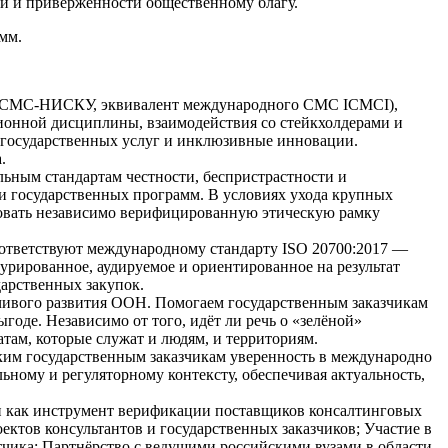
ти и приверженности общественному благу.
мм.
У (CMC-НИСКУ, эквивалент международного CMC ICMCI),
ионной дисциплины, взаимодействия со стейкхолдерами и
 государственных услуг и инклюзивные инновации.
.
ьным стандартам честности, беспристрастности и
и государственных программ. В условиях ухода крупных
овать независимо верифицированную этическую рамку
ответствуют международному стандарту ISO 20700:2017 —
урированное, аудируемое и ориентированное на результат
дарственных закупок.
чивого развития ООН. Помогаем государственным заказчикам
оде. Независимо от того, идёт ли речь о «зелёной»
ам, которые служат и людям, и территориям.
ским государственным заказчикам уверенность в международно
ному и регуляторному контексту, обеспечивая актуальность,
и как инструмент верификации поставщиков консалтинговых
тов консультантов и государственных заказчиков; Участие в
тчика; Партнёрство с ведущими российскими вузами в области