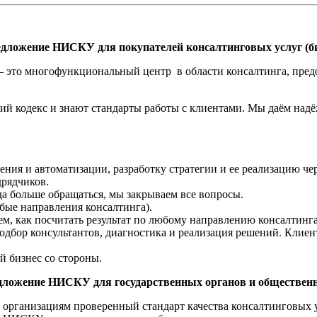
едложение НИСКУ для покупателей консалтинговых услуг (би
 это многофункциональный центр в области консалтинга, пре
.
 кодекс и знают стандарты работы с клиентами. Мы даём над
ния и автоматизации, разработку стратегии и ее реализацию че
дрядчиков.
а больше обращаться, мы закрываем все вопросы.
юбые направления консалтинга).
ем, как посчитать результат по любому направлению консалтинга
дбор консультантов, диагностика и реализация решений. Клиент 
й бизнес со стороны.
дложение НИСКУ для государственных органов и обществен
рганизациям проверенный стандарт качества консалтинговых ус