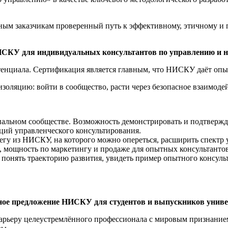
ым заказчикам проверенный путь к эффективному, этичному и 
ИСКУ для индивидуальных консультантов по управлению и 
тенциала. Сертификация является главным, что НИСКУ даёт оп
ляцию: войти в сообщество, расти через безопасное взаимодей
альном сообществе. Возможность демонстрировать и подтвержд
ций управленческого консультирования.
егу из НИСКУ, на которого можно опереться, расширить спектр у
, мощность по маркетингу и продаже для опытных консультантов
онять траекторию развития, увидеть пример опытного консульта
ное предложение НИСКУ для студентов и выпускников униве
арьеру целеустремлённого профессионала с мировым признание