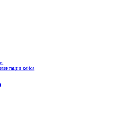
ля
езентации кейса
й