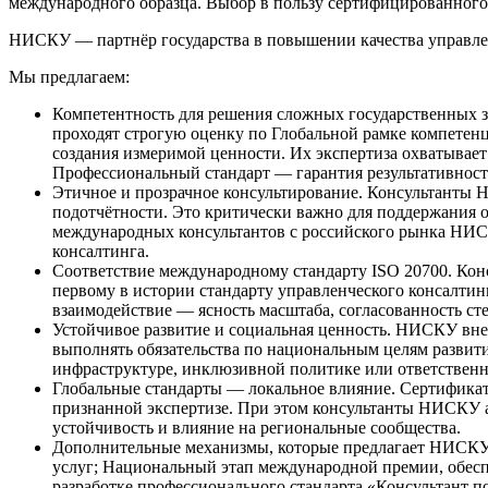
международного образца. Выбор в пользу сертифицированног
НИСКУ — партнёр государства в повышении качества управлен
Мы предлагаем:
Компетентность для решения сложных государственных
проходят строгую оценку по Глобальной рамке компетен
создания измеримой ценности. Их экспертиза охватывае
Профессиональный стандарт — гарантия результативности
Этичное и прозрачное консультирование. Консультанты 
подотчётности. Это критически важно для поддержания 
международных консультантов с российского рынка НИС
консалтинга.
Соответствие международному стандарту ISO 20700. Ко
первому в истории стандарту управленческого консалтин
взаимодействие — ясность масштаба, согласованность ст
Устойчивое развитие и социальная ценность. НИСКУ вн
выполнять обязательства по национальным целям развити
инфраструктуре, инклюзивной политике или ответственн
Глобальные стандарты — локальное влияние. Сертификат 
признанной экспертизе. При этом консультанты НИСКУ а
устойчивость и влияние на региональные сообщества.
Дополнительные механизмы, которые предлагает НИСКУ 
услуг; Национальный этап международной премии, обесп
разработке профессионального стандарта «Консультант п