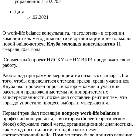
управлению 11.02.2021
Дата
14.02.2021
О work-life balance консультанта, «патологиях» в строении
компании как метод диагностики организаций и не только на
новой online-встрече
Клуба молодых консультантов
11
февраля 2021 года.
Совместный проект НИСКУ и НИУ ВШЭ продолжает свою
работу.
Работа над программой мероприятия началась с января. Для
того, чтобы определиться с темами треков, среди участников
Клуба был проведён опрос, в котором каждый участник
расставил предложенные темы по приоритетам их
заинтересованности, позже был составлен рейтинг тем, что
гораздо упростило процесс выбора и утверждения.
Первый трек был посвящён
вопросу
work
-
life
balance
в
профессии консультанта, а во втором (более теоретическом
блоке) обсуждали такой метод организационной диагностики,
как метод оргпаталогий, и подобрали к нему
соответствующий кейс. Помимо этого было принято решение