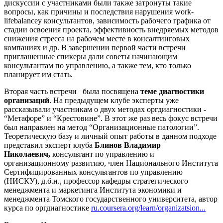
дискуссии с участниками были также затронуты такие
вопросы, как причины и последствия нарушения work-
lifebalanceу консультантов, зависимость рабочего графика от
стадии освоения проекта, эффективность внедряемых методов
снижения стресса на рабочем месте в консалтинговых
компаниях и др. В завершении первой части встречи
приглашенные спикеры дали советы начинающим
консультантам по управлению, а также тем, кто только
планирует им стать.
Вторая часть встречи была посвящена
теме диагностики
организаций
. На предыдущем клубе эксперты уже
рассказывали участникам о двух методах оргдиагностики -
“Метафоре” и “Крестовине”. В этот же раз весь фокус встречи
был направлен на метод “Организационные патологии”.
Теоретическую базу и личный опыт работы в данном подходе
представил эксперт клуба
Блинов Владимир
Николаевич,
консультант по управлению и
организационному развитию, член Национального Института
Сертифицированных консультантов по управлению
(НИСКУ), д.б.н., профессор кафедры стратегического
менеджмента и маркетинга Института экономики и
менеджмента Томского государственного университета, автор
курса по оргдиагностике
ru.coursera.org/learn/organizatsion...