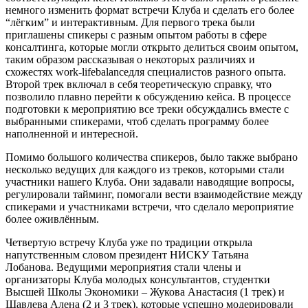
немного изменить формат встречи Клуба и сделать его более
“лёгким” и интерактивным. Для первого трека были
приглашены спикеры с разным опытом работы в сфере
консалтинга, которые могли открыто делиться своим опытом,
таким образом рассказывая о некоторых различиях и
схожестях work-lifebalanceдля специалистов разного опыта.
Второй трек включал в себя теоретическую справку, что
позволило плавно перейти к обсуждению кейса. В процессе
подготовки к мероприятию все треки обсуждались вместе с
выбранными спикерами, чтоб сделать программу более
наполненной и интересной.
Помимо большого количества спикеров, было также выбрано
несколько ведущих для каждого из треков, которыми стали
участники нашего Клуба. Они задавали наводящие вопросы,
регулировали тайминг, помогали вести взаимодействие между
спикерами и участниками встречи, что сделало мероприятие
более оживлённым.
Четвертую встречу Клуба уже по традиции открыла
напутственным словом президент НИСКУ Татьяна
Лобанова. Ведущими мероприятия стали члены и
организаторы Клуба молодых консультантов, студентки
Высшей Школы Экономики – Жукова Анастасия (1 трек) и
Щавлева Алена (2 и 3 трек), которые успешно модерировали