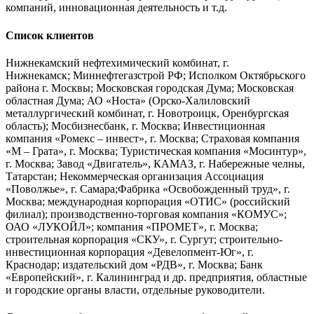
компаний, инновационная деятельность и т.д.
Список клиентов
Нижнекамский нефтехимический комбинат, г.
Нижнекамск; Миннефтегазстрой РФ; Исполком Октябрьского
района г. Москвы; Московская городская Дума; Московская
областная Дума; АО «Носта» (Орско-Халиловский
металлургический комбинат, г. Новотроицк, Оренбургская
область); Мосбизнесбанк, г. Москва; Инвестиционная
компания «Ромекс – инвест», г. Москва; Страховая компания
«М – Грата», г. Москва; Туристическая компания «Мосинтур»,
г. Москва; Завод «Двигатель», КАМАЗ, г. Набережные челны,
Татарстан; Некоммерческая организация Ассоциация
«Поволжье», г. Самара;Фабрика «Освобожденный труд», г.
Москва; международная корпорация «ОТИС» (российский
филиал); производственно-торговая компания «КОМУС»;
ОАО «ЛУКОЙЛ»; компания «ПРОМЕТ», г. Москва;
строительная корпорация «СКУ», г. Сургут; строительно-
инвестиционная корпорация «Девелопмент-Юг», г.
Краснодар; издательский дом «РДВ», г. Москва; Банк
«Европейский», г. Калининград и др. предприятия, областные
и городские органы власти, отдельные руководители.