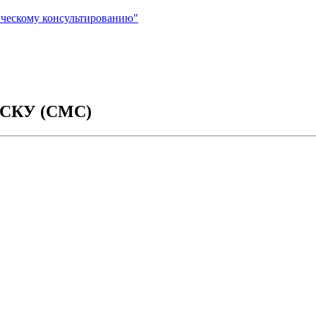
нческому консультированию"
ИСКУ (CMC)