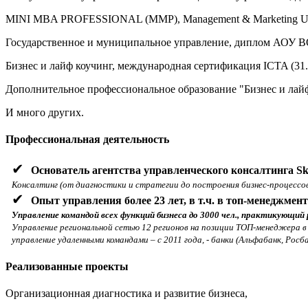
MINI MBA PROFESSIONAL (MMP), Management & Marketing Unive
Государственное и муниципальное управление, диплом АОУ ВО
Бизнес и лайф коучинг, международная сертификация ICTA (31.
Дополнительное профессиональное образование "Бизнес и лайф ко
И много других.
Профессиональная деятельность
✔
Основатель агентства управленческого консалтинга Ski
Консалтинг (от диагностики и стратегии до построения бизнес-процессов
✔
Опыт управления более 23 лет, в т.ч. в топ-менеджмент
Управление командой всех функций бизнеса до 3000 чел., пр
актикующий 
Управление региональной сетью 12 регионов на позиции ТОП-менеджера в 
управление удаленными командами – с 2011 года, - банки
(Альфабанк, Росба
Реализованные проекты
Организационная диагностика и развитие бизнеса,