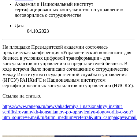
Академия и Национальный институт
сертифицированных консультантов по управлению
договорились о сотрудничестве
Дата
04.10.2023
На площадке Президентской академии состоялась
практическая конференция «Управленческий консалтинг для
бизнеса в условиях цифровой трансформации» для
консультантов по управлению и представителей бизнеса. В
ходе встречи было подписано соглашение о сотрудничестве
между Институтом государственной службы и управления
(ИГСУ) РАНХиГС и Национальным институтом
сертифицированных консультантов по управлению (НИСКУ).
Ссылка на статью.
https://www.ranepa.ru/news/akademiya-i-natsionalnyy-institut-
sertifitsirovannykh-konsultantov-po-upravleniyu-dogovorilis-o-sotr?
utm_source=e.mail.ru&utm_medium=referral&utm_campaign=e.mail.r